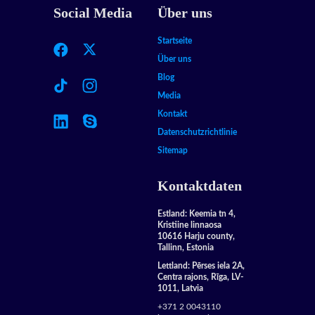
Social Media
Über uns
Startseite
Über uns
Blog
Media
Kontakt
Datenschutzrichtlinie
Sitemap
Kontaktdaten
Estland: Keemia tn 4,
Kristiine linnaosa
10616 Harju county,
Tallinn, Estonia
Lettland: Pērses iela 2A,
Centra rajons, Rīga, LV-
1011, Latvia
+371 2 0043110