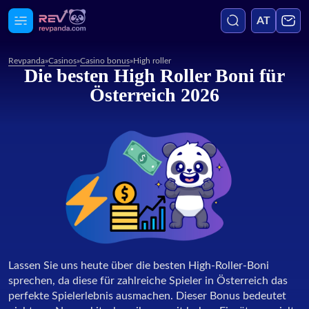
AT
Revpanda
»
Casinos
»
Casino bonus
»
High roller
Die besten High Roller Boni für
Online Casinos
Österreich 2026
Casino Bonus
Lizenzen
Zahlungsmethoden
Spieleanbieter
Lassen Sie uns heute über die besten High-Roller-Boni
sprechen, da diese für zahlreiche Spieler in Österreich das
perfekte Spielerlebnis ausmachen. Dieser Bonus bedeutet