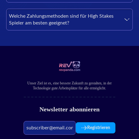
Welche Zahlungsmethoden sind für High Stakes
Spieler am besten geeignet?
Unser Ziel ist es, eine bessere Zukunft zu gestalten, in der
Technologie gute Arbeitsplätze für alle ermöglicht.
Newsletter abonnieren
Registrieren