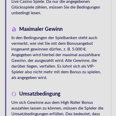
Live Casino Spiele. Da nur die angegebenen
Glücksspiele zählen, müssen Sie die Bedingungen
unbedingt lesen.
Maximaler Gewinn
In den Bedingungen der Spielbanken steht auch
vermerkt, wie viel Sie mit dem Bonusangebot
insgesamt gewinnen dürfen, z. B. 5.000 €.
Angegeben wird hierbei der maximal auszahlbare
Gewinn, der ausgezahlt wird. Alle Gewinne, die
darüber liegen, verfallen. Es lohnt sich als VIP-
Spieler also nicht mehr mit dem Bonus zu spielen,
als angegeben wird.
Umsatzbedingung
Um sich Gewinne aus dem High Roller Bonus
auszahlen lassen zu können, müssen die Spieler die
Umsatzbedingungen erfüllen. Das bedeutet, dass