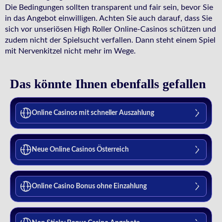
Die Bedingungen sollten transparent und fair sein, bevor Sie
in das Angebot einwilligen. Achten Sie auch darauf, dass Sie
sich vor unseriösen High Roller Online-Casinos schützen und
zudem nicht der Spielsucht verfallen. Dann steht einem Spiel
mit Nervenkitzel nicht mehr im Wege.
Das könnte Ihnen ebenfalls gefallen
Online Casinos mit schneller Auszahlung
Neue Online Casinos Österreich
Online Casino Bonus ohne Einzahlung