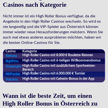
Casinos nach Kategorie
Nicht immer ist ein High Roller Bonus verfügbar, da die
Angebote in den High Roller Casinos wechseln. So wird es
nie langweilig und die VIP-Spieler aus Österreich können
immer wieder neue Herausforderungen meistern. Wenn Sie
auch mal etwas anderes ausprobieren möchten, haben wir
die besten Online-Casinos für Sie.
Casino
Kategorie
High Roller Casino mit 8.000 € Roulette-Rennen
Slotuna
High Roller Casino mit 6-teiligen Willkommensbonus
BigWins
High Roller Casino mit zusätzlichem Sportwetten-
Oceanspin
Bereich
High Roller Casino mit 6.000.000 € Turnier
MrPunter
High Roller Casino mit Geheim-Bonus in der App
Starzino
Wann ist die beste Zeit, um einen
High Roller Bonus in Österreich zu