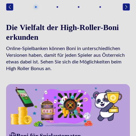
Die Vielfalt der High-Roller-Boni
erkunden
Online-Spielbanken können Boni in unterschiedlichen
Versionen haben, damit für jeden Spieler aus Österreich
etwas dabei ist. Sehen Sie sich die Möglichkeiten beim
High Roller Bonus an.
Boni für Spielautomaten