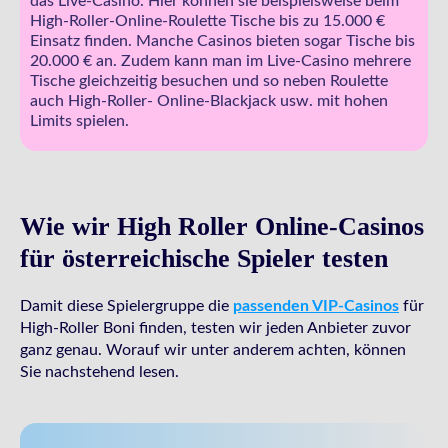
das Live-Casino. Hier können sie beispielsweise beim
High-Roller-Online-Roulette Tische bis zu 15.000 €
Einsatz finden. Manche Casinos bieten sogar Tische bis
20.000 € an. Zudem kann man im Live-Casino mehrere
Tische gleichzeitig besuchen und so neben Roulette
auch High-Roller- Online-Blackjack usw. mit hohen
Limits spielen.
Wie wir High Roller Online-Casinos
für österreichische Spieler testen
Damit diese Spielergruppe die
passenden VIP-Casinos
für
High-Roller Boni finden, testen wir jeden Anbieter zuvor
ganz genau. Worauf wir unter anderem achten, können
Sie nachstehend lesen.