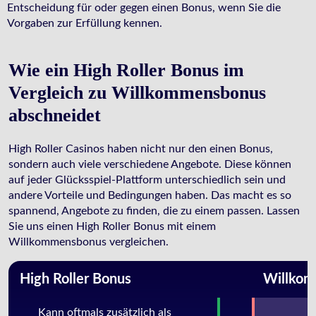
Entscheidung für oder gegen einen Bonus, wenn Sie die
Vorgaben zur Erfüllung kennen.
Wie ein High Roller Bonus im
Vergleich zu Willkommensbonus
abschneidet
High Roller Casinos haben nicht nur den einen Bonus,
sondern auch viele verschiedene Angebote. Diese können
auf jeder Glücksspiel-Plattform unterschiedlich sein und
andere Vorteile und Bedingungen haben. Das macht es so
spannend, Angebote zu finden, die zu einem passen. Lassen
Sie uns einen High Roller Bonus mit einem
Willkommensbonus vergleichen.
High Roller Bonus
Willko
Kann oftmals zusätzlich als