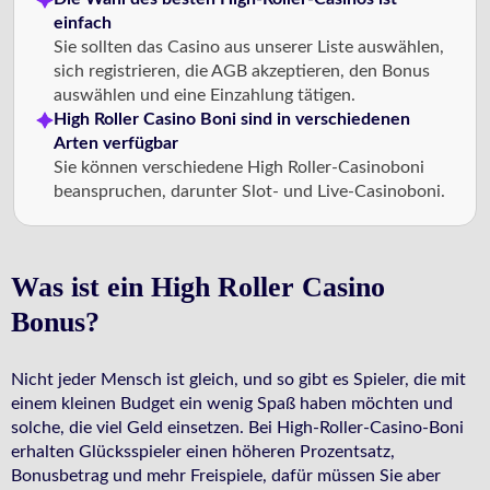
einfach
Sie sollten das Casino aus unserer Liste auswählen,
sich registrieren, die AGB akzeptieren, den Bonus
auswählen und eine Einzahlung tätigen.
High Roller Casino Boni sind in verschiedenen
Arten verfügbar
Sie können verschiedene High Roller-Casinoboni
beanspruchen, darunter Slot- und Live-Casinoboni.
Was ist ein High Roller Casino
Bonus?
Nicht jeder Mensch ist gleich, und so gibt es Spieler, die mit
einem kleinen Budget ein wenig Spaß haben möchten und
solche, die viel Geld einsetzen. Bei High-Roller-Casino-Boni
erhalten Glücksspieler einen höheren Prozentsatz,
Bonusbetrag und mehr Freispiele, dafür müssen Sie aber