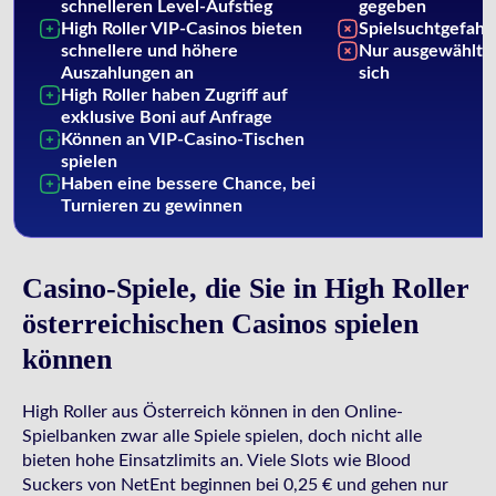
schnelleren Level-Aufstieg
gegeben
High Roller VIP-Casinos bieten
Spielsuchtgefahr
schnellere und höhere
Nur ausgewählte 
Auszahlungen an
sich
High Roller haben Zugriff auf
exklusive Boni auf Anfrage
Können an VIP-Casino-Tischen
spielen
Haben eine bessere Chance, bei
Turnieren zu gewinnen
Casino-Spiele, die Sie in High Roller
österreichischen Casinos spielen
können
High Roller aus Österreich können in den Online-
Spielbanken zwar alle Spiele spielen, doch nicht alle
bieten hohe Einsatzlimits an. Viele Slots wie Blood
Suckers von NetEnt beginnen bei 0,25 € und gehen nur