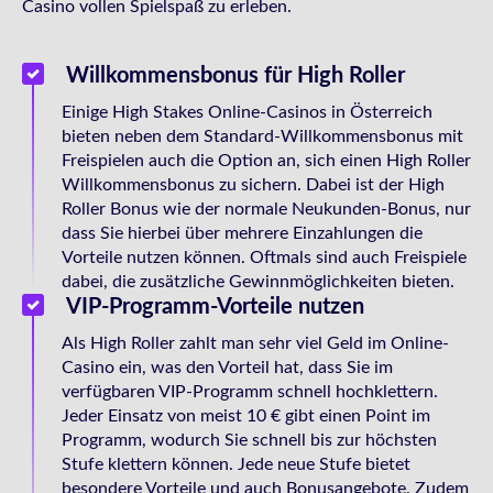
Casino vollen Spielspaß zu erleben.
Willkommensbonus für High Roller
Einige High Stakes Online-Casinos in Österreich
bieten neben dem Standard-Willkommensbonus mit
Freispielen auch die Option an, sich einen High Roller
Willkommensbonus zu sichern. Dabei ist der High
Roller Bonus wie der normale Neukunden-Bonus, nur
dass Sie hierbei über mehrere Einzahlungen die
Vorteile nutzen können. Oftmals sind auch Freispiele
dabei, die zusätzliche Gewinnmöglichkeiten bieten.
VIP-Programm-Vorteile nutzen
Als High Roller zahlt man sehr viel Geld im Online-
Casino ein, was den Vorteil hat, dass Sie im
verfügbaren VIP-Programm schnell hochklettern.
Jeder Einsatz von meist 10 € gibt einen Point im
Programm, wodurch Sie schnell bis zur höchsten
Stufe klettern können. Jede neue Stufe bietet
besondere Vorteile und auch Bonusangebote. Zudem