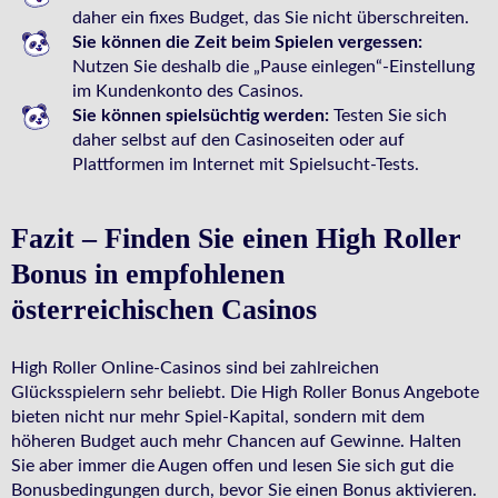
daher ein fixes Budget, das Sie nicht überschreiten.
Sie können die Zeit beim Spielen vergessen:
Nutzen Sie deshalb die „Pause einlegen“-Einstellung
im Kundenkonto des Casinos.
Sie können spielsüchtig werden:
Testen Sie sich
daher selbst auf den Casinoseiten oder auf
Plattformen im Internet mit Spielsucht-Tests.
Fazit – Finden Sie einen High Roller
Bonus in empfohlenen
österreichischen Casinos
High Roller Online-Casinos sind bei zahlreichen
Glücksspielern sehr beliebt. Die High Roller Bonus Angebote
bieten nicht nur mehr Spiel-Kapital, sondern mit dem
höheren Budget auch mehr Chancen auf Gewinne. Halten
Sie aber immer die Augen offen und lesen Sie sich gut die
Bonusbedingungen durch, bevor Sie einen Bonus aktivieren.