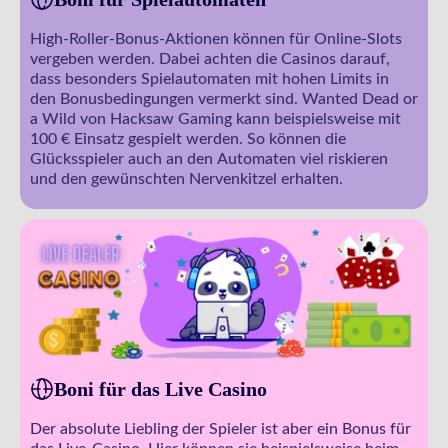
High-Roller-Bonus-Aktionen können für Online-Slots
vergeben werden. Dabei achten die Casinos darauf,
dass besonders Spielautomaten mit hohen Limits in
den Bonusbedingungen vermerkt sind. Wanted Dead or
a Wild von Hacksaw Gaming kann beispielsweise mit
100 € Einsatz gespielt werden. So können die
Glücksspieler auch an den Automaten viel riskieren
und den gewünschten Nervenkitzel erhalten.
Boni für das Live Casino
Der absolute Liebling der Spieler ist aber ein Bonus für