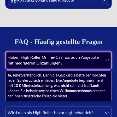
Non Sticky Bonus Casino Angebote
FAQ - Häufig gestellte Fragen
Haben High Roller Online-Casinos auch Angebote
mit niedrigeren Einzahlungen?
Ja, selbstverständlich. Denn die Glücksspielbetreiber möchten
jeden Spieler zu sich einladen. Die Angebote beginnen meist
mit 10 € Mindesteinzahlung, was nicht sehr viel ist. Damit
können Sie beispielsweise einen Willkommensbonus erhalten,
der Ihnen zusätzliche Freispiele bietet.
Wird man als High Roller bevorzugt behandelt?