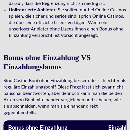
darauf, dass die Begrenzung nicht zu niedrig ist.
Unlizenzierte Anbieter:
Sie sollten nur bei Online Casinos
spielen, die sicher und seriös sind, sprich Online Casinos,
die über eine offizielle Lizenz verfügen. Wenn ein
unseriöser Anbieter ohne Lizenz Ihnen einen Bonus ohne
Einzahlung verspricht, ist Vorsicht angesagt.
Bonus ohne Einzahlung VS
Einzahlungsbonus
Sind Casino Boni ohne Einzahlung besser oder schlechter als
reguläre Einzahlungsboni? Diese Frage lässt sich zwar nicht
pauschal beantworten, aber dennoch kann man die beiden
Arten von Boni miteinander vergleichen und schauen, wie
sie abschneiden, wenn man sie einander direkt
gegenüberstellt.
Bonus ohne Einzahlung
Einzahl