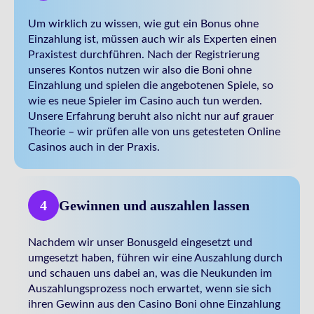
Um wirklich zu wissen, wie gut ein Bonus ohne
Einzahlung ist, müssen auch wir als Experten einen
Praxistest durchführen. Nach der Registrierung
unseres Kontos nutzen wir also die Boni ohne
Einzahlung und spielen die angebotenen Spiele, so
wie es neue Spieler im Casino auch tun werden.
Unsere Erfahrung beruht also nicht nur auf grauer
Theorie – wir prüfen alle von uns getesteten Online
Casinos auch in der Praxis.
4
Gewinnen und auszahlen lassen
Nachdem wir unser Bonusgeld eingesetzt und
umgesetzt haben, führen wir eine Auszahlung durch
und schauen uns dabei an, was die Neukunden im
Auszahlungsprozess noch erwartet, wenn sie sich
ihren Gewinn aus den Casino Boni ohne Einzahlung