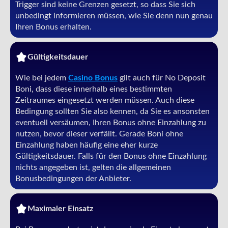
Trigger sind keine Grenzen gesetzt, so dass Sie sich
unbedingt informieren müssen, wie Sie denn nun genau
Ihren Bonus erhalten.
Gültigkeitsdauer
Wie bei jedem
Casino Bonus
gilt auch für No Deposit
Boni, dass diese innerhalb eines bestimmten
Zeitraumes eingesetzt werden müssen. Auch diese
Bedingung sollten Sie also kennen, da Sie es ansonsten
eventuell versäumen, Ihren Bonus ohne Einzahlung zu
nutzen, bevor dieser verfällt. Gerade Boni ohne
Einzahlung haben häufig eine eher kurze
Gültigkeitsdauer. Falls für den Bonus ohne Einzahlung
nichts angegeben ist, gelten die allgemeinen
Bonusbedingungen der Anbieter.
Maximaler Einsatz