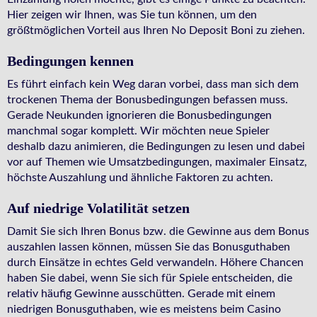
Hier zeigen wir Ihnen, was Sie tun können, um den
größtmöglichen Vorteil aus Ihren No Deposit Boni zu ziehen.
Bedingungen kennen
Es führt einfach kein Weg daran vorbei, dass man sich dem
trockenen Thema der Bonusbedingungen befassen muss.
Gerade Neukunden ignorieren die Bonusbedingungen
manchmal sogar komplett. Wir möchten neue Spieler
deshalb dazu animieren, die Bedingungen zu lesen und dabei
vor auf Themen wie Umsatzbedingungen, maximaler Einsatz,
höchste Auszahlung und ähnliche Faktoren zu achten.
Auf niedrige Volatilität setzen
Damit Sie sich Ihren Bonus bzw. die Gewinne aus dem Bonus
auszahlen lassen können, müssen Sie das Bonusguthaben
durch Einsätze in echtes Geld verwandeln. Höhere Chancen
haben Sie dabei, wenn Sie sich für Spiele entscheiden, die
relativ häufig Gewinne ausschütten. Gerade mit einem
niedrigen Bonusguthaben, wie es meistens beim Casino