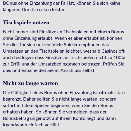
BOnus ohne Einzahlung der Fall ist, können Sie sich keine
längeren Durststrecken leisten.
Tischspiele nutzen
Nicht immer sind Einsätze an Tischspielen mit einem Bonus
ohne Einzahlung erlaubt. Wenn es aber erlaubt ist, können
Sie dies für sich nutzen. Viele Spieler empfinden das
Umsetzen an den Tischspielen leichter, weshalb Casinos oft
auch festlegen, dass Einsätze an Tischspielen nicht zu 100%
zur Erfüllung der Umsatzbedingungen beitragen. Prüfen Sie
dies und entscheiden Sie im Anschluss selbst.
Nicht zu lange warten
Die Gültigkeit eines Bonus ohne Einzahlung ist oftmals stark
begrenzt. Daher sollten Sie nicht lange warten, sondern
sofort mit dem Spielen beginnen, wenn Sie den Bonus
erhalten haben. So können Sie vermeiden, dass der
Bonusbetrag ungenutzt auf Ihrem Konto liegt und dann
irgendwann einfach verfällt.