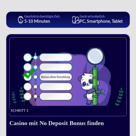
Geschätzte benötigte Zeit:
Gerät erforderlich:
5-10 Minuten
PC, Smartphone, Tablet
SCHRITT 1
Casino mit No Deposit Bonus finden