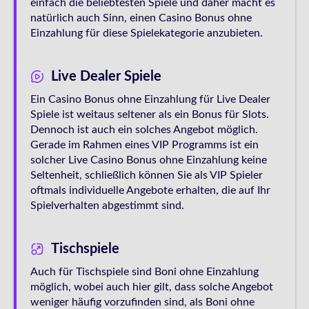
einfach die beliebtesten Spiele und daher macht es
natürlich auch Sinn, einen Casino Bonus ohne
Einzahlung für diese Spielekategorie anzubieten.
Live Dealer Spiele
Ein Casino Bonus ohne Einzahlung für Live Dealer
Spiele ist weitaus seltener als ein Bonus für Slots.
Dennoch ist auch ein solches Angebot möglich.
Gerade im Rahmen eines VIP Programms ist ein
solcher Live Casino Bonus ohne Einzahlung keine
Seltenheit, schließlich können Sie als VIP Spieler
oftmals individuelle Angebote erhalten, die auf Ihr
Spielverhalten abgestimmt sind.
Tischspiele
Auch für Tischspiele sind Boni ohne Einzahlung
möglich, wobei auch hier gilt, dass solche Angebot
weniger häufig vorzufinden sind, als Boni ohne