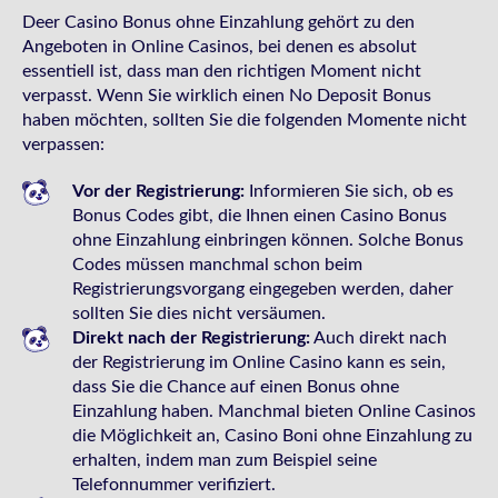
Deer Casino Bonus ohne Einzahlung gehört zu den
Angeboten in Online Casinos, bei denen es absolut
essentiell ist, dass man den richtigen Moment nicht
verpasst. Wenn Sie wirklich einen No Deposit Bonus
haben möchten, sollten Sie die folgenden Momente nicht
verpassen:
Vor der Registrierung:
Informieren Sie sich, ob es
Bonus Codes gibt, die Ihnen einen Casino Bonus
ohne Einzahlung einbringen können. Solche Bonus
Codes müssen manchmal schon beim
Registrierungsvorgang eingegeben werden, daher
sollten Sie dies nicht versäumen.
Direkt nach der Registrierung:
Auch direkt nach
der Registrierung im Online Casino kann es sein,
dass Sie die Chance auf einen Bonus ohne
Einzahlung haben. Manchmal bieten Online Casinos
die Möglichkeit an, Casino Boni ohne Einzahlung zu
erhalten, indem man zum Beispiel seine
Telefonnummer verifiziert.