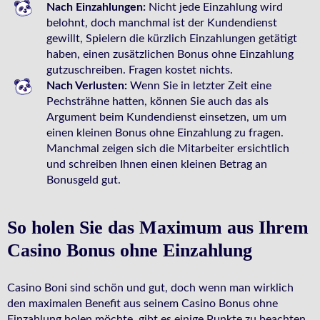
Nach Einzahlungen:
Nicht jede Einzahlung wird
belohnt, doch manchmal ist der Kundendienst
gewillt, Spielern die kürzlich Einzahlungen getätigt
haben, einen zusätzlichen Bonus ohne Einzahlung
gutzuschreiben. Fragen kostet nichts.
Nach Verlusten:
Wenn Sie in letzter Zeit eine
Pechsträhne hatten, können Sie auch das als
Argument beim Kundendienst einsetzen, um um
einen kleinen Bonus ohne Einzahlung zu fragen.
Manchmal zeigen sich die Mitarbeiter ersichtlich
und schreiben Ihnen einen kleinen Betrag an
Bonusgeld gut.
So holen Sie das Maximum aus Ihrem
Casino Bonus ohne Einzahlung
Casino Boni sind schön und gut, doch wenn man wirklich
den maximalen Benefit aus seinem Casino Bonus ohne
Einzahlung holen möchte, gibt es einige Punkte zu beachten.