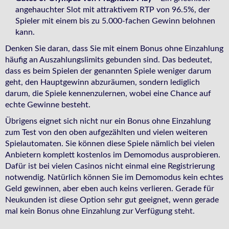
angehauchter Slot mit attraktivem RTP von 96.5%, der
Spieler mit einem bis zu 5.000-fachen Gewinn belohnen
kann.
Denken Sie daran, dass Sie mit einem Bonus ohne Einzahlung
häufig an Auszahlungslimits gebunden sind. Das bedeutet,
dass es beim Spielen der genannten Spiele weniger darum
geht, den Hauptgewinn abzuräumen, sondern lediglich
darum, die Spiele kennenzulernen, wobei eine Chance auf
echte Gewinne besteht.
Übrigens eignet sich nicht nur ein Bonus ohne Einzahlung
zum Test von den oben aufgezählten und vielen weiteren
Spielautomaten. Sie können diese Spiele nämlich bei vielen
Anbietern komplett kostenlos im Demomodus ausprobieren.
Dafür ist bei vielen Casinos nicht einmal eine Registrierung
notwendig. Natürlich können Sie im Demomodus kein echtes
Geld gewinnen, aber eben auch keins verlieren. Gerade für
Neukunden ist diese Option sehr gut geeignet, wenn gerade
mal kein Bonus ohne Einzahlung zur Verfügung steht.