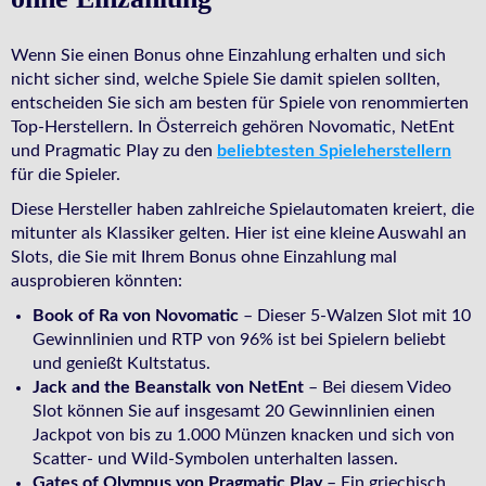
Wenn Sie einen Bonus ohne Einzahlung erhalten und sich
nicht sicher sind, welche Spiele Sie damit spielen sollten,
entscheiden Sie sich am besten für Spiele von renommierten
Top-Herstellern. In Österreich gehören Novomatic, NetEnt
und Pragmatic Play zu den
beliebtesten Spieleherstellern
für die Spieler.
Diese Hersteller haben zahlreiche Spielautomaten kreiert, die
mitunter als Klassiker gelten. Hier ist eine kleine Auswahl an
Slots, die Sie mit Ihrem Bonus ohne Einzahlung mal
ausprobieren könnten:
Book of Ra von Novomatic
– Dieser 5-Walzen Slot mit 10
Gewinnlinien und RTP von 96% ist bei Spielern beliebt
und genießt Kultstatus.
Jack and the Beanstalk von NetEnt
– Bei diesem Video
Slot können Sie auf insgesamt 20 Gewinnlinien einen
Jackpot von bis zu 1.000 Münzen knacken und sich von
Scatter- und Wild-Symbolen unterhalten lassen.
Gates of Olympus von Pragmatic Play
– Ein griechisch