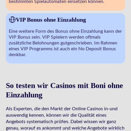
bestimmten Spielautomaten einsetzen können.
VIP Bonus ohne Einzahlung
Eine weitere Form des Bonus ohne Einzahlung kann der
VIP Bonus sein. VIP Spielern werden oftmals
zusätzliche Belohnungen gutgeschrieben. Im Rahmen
eines VIP Programms ist auch ein No Deposit Bonus
denkbar.
So testen wir Casinos mit Boni ohne
Einzahlung
Als Experten, die den Markt der Online Casinos in-und
auswendig kennen, können wir die Qualität eines
Angebots systematisch prüfen. Dabei wissen wir ganz
genau, worauf es ankommt und welche Angebote wirklich