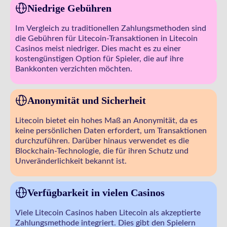
Niedrige Gebühren
Im Vergleich zu traditionellen Zahlungsmethoden sind
die Gebühren für Litecoin-Transaktionen in Litecoin
Casinos meist niedriger. Dies macht es zu einer
kostengünstigen Option für Spieler, die auf ihre
Bankkonten verzichten möchten.
Anonymität und Sicherheit
Litecoin bietet ein hohes Maß an Anonymität, da es
keine persönlichen Daten erfordert, um Transaktionen
durchzuführen. Darüber hinaus verwendet es die
Blockchain-Technologie, die für ihren Schutz und
Unveränderlichkeit bekannt ist.
Verfügbarkeit in vielen Casinos
Viele Litecoin Casinos haben Litecoin als akzeptierte
Zahlungsmethode integriert. Dies gibt den Spielern