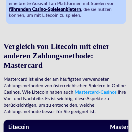
eine breite Auswahl an Plattformen mit Spielen von
führenden Casino-Spieleanbietern
, die sie nutzen
können, um mit Litecoin zu spielen.
Vergleich von Litecoin mit einer
anderen Zahlungsmethode:
Mastercard
Mastercard ist eine der am häufigsten verwendeten
Zahlungsmethoden von österreichischen Spielern in Online-
Casinos. Wie Litecoin haben auch
Mastercard-Casinos
ihre
Vor- und Nachteile. Es ist wichtig, diese Aspekte zu
berücksichtigen, um zu entscheiden, welche
Zahlungsmethode besser für Sie geeignet ist.
Litecoin
Masterc