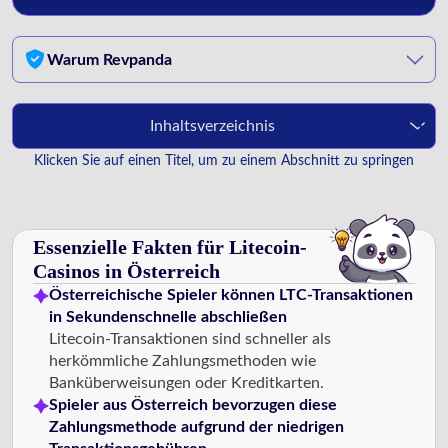
Warum Revpanda
Inhaltsverzeichnis
Klicken Sie auf einen Titel, um zu einem Abschnitt zu springen
Essenzielle Fakten für Litecoin-
Casinos in Österreich
Österreichische Spieler können LTC-Transaktionen
in Sekundenschnelle abschließen
Litecoin-Transaktionen sind schneller als
herkömmliche Zahlungsmethoden wie
Banküberweisungen oder Kreditkarten.
Spieler aus Österreich bevorzugen diese
Zahlungsmethode aufgrund der niedrigen