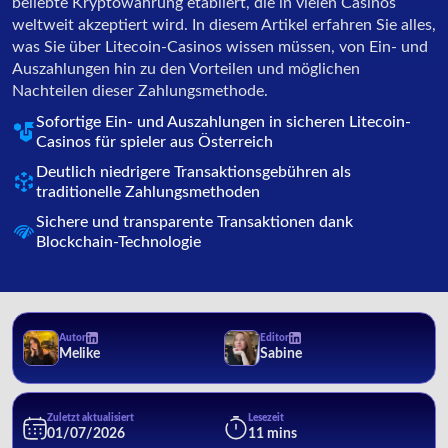
beliebte Kryptowährung etabliert, die in vielen Casinos
weltweit akzeptiert wird. In diesem Artikel erfahren Sie alles,
was Sie über Litecoin-Casinos wissen müssen, von Ein- und
Auszahlungen hin zu den Vorteilen und möglichen
Nachteilen dieser Zahlungsmethode.
Sofortige Ein- und Auszahlungen in sicheren Litecoin-
Casinos für spieler aus Österreich
Deutlich niedrigere Transaktionsgebühren als
traditionelle Zahlungsmethoden
Sichere und transparente Transaktionen dank
Blockchain-Technologie
Autor
Editor
Melike
Sabine
Zuletzt aktualisiert
Lesezeit
01/07/2026
11 mins