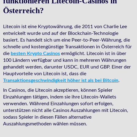
funktionieren Litecoin-Casinos in
Österreich?
Litecoin ist eine Kryptowährung, die 2011 von Charlie Lee
entwickelt wurde und auf der Blockchain-Technologie
basiert. Es handelt sich um eine Peer-to-Peer-Währung, die
schnelle und kostengünstige Transaktionen in Österreich für
die
besten Krypto Casinos
ermöglicht. Litecoin ist in über
100 Ländern verfügbar und kann in mehreren Währungen
gehandelt werden, darunter USDC, EUR und GBP. Einer der
Hauptvorteile von Litecoin ist, dass die
Transaktionsgeschwindigkeit höher ist als bei Bitcoin
.
In Casinos, die Litecoin akzeptieren, können Spieler
Einzahlungen tätigen, indem sie ihre Litecoin-Wallets
verwenden. Während Einzahlungen sofort erfolgen,
unterstützen nicht alle Casinos Auszahlungen mit Litecoin,
sodass Spieler in diesen Fällen alternative
Auszahlungsmethoden wählen müssen.