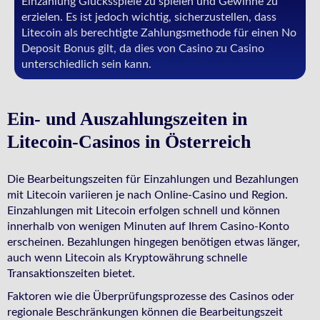
Einzahlung Glücksspiele zu spielen und Gewinne zu
erzielen. Es ist jedoch wichtig, sicherzustellen, dass
Litecoin als berechtigte Zahlungsmethode für einen No
Deposit Bonus gilt, da dies von Casino zu Casino
unterschiedlich sein kann.
Ein- und Auszahlungszeiten in
Litecoin-Casinos in Österreich
Die Bearbeitungszeiten für Einzahlungen und Bezahlungen
mit Litecoin variieren je nach Online-Casino und Region.
Einzahlungen mit Litecoin erfolgen schnell und können
innerhalb von wenigen Minuten auf Ihrem Casino-Konto
erscheinen. Bezahlungen hingegen benötigen etwas länger,
auch wenn Litecoin als Kryptowährung schnelle
Transaktionszeiten bietet.
Faktoren wie die Überprüfungsprozesse des Casinos oder
regionale Beschränkungen können die Bearbeitungszeit