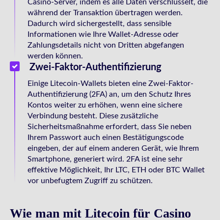
Casino-Server, indem es alle Daten verschlüsselt, die
während der Transaktion übertragen werden.
Dadurch wird sichergestellt, dass sensible
Informationen wie Ihre Wallet-Adresse oder
Zahlungsdetails nicht von Dritten abgefangen
werden können.
Zwei-Faktor-Authentifizierung
Einige Litecoin-Wallets bieten eine Zwei-Faktor-
Authentifizierung (2FA) an, um den Schutz Ihres
Kontos weiter zu erhöhen, wenn eine sichere
Verbindung besteht. Diese zusätzliche
Sicherheitsmaßnahme erfordert, dass Sie neben
Ihrem Passwort auch einen Bestätigungscode
eingeben, der auf einem anderen Gerät, wie Ihrem
Smartphone, generiert wird. 2FA ist eine sehr
effektive Möglichkeit, Ihr LTC, ETH oder BTC Wallet
vor unbefugtem Zugriff zu schützen.
Wie man mit Litecoin für Casino