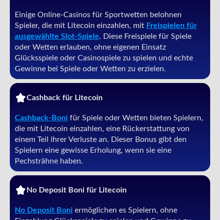
Einige Online-Casinos für Sportwetten belohnen
Spieler, die mit Litecoin einzahlen, mit
Freispielen für
ausgewählte Slot-Spiele
. Diese Freispiele für Spiele
oder Wetten erlauben, ohne eigenen Einsatz
Glücksspiele oder Casinospiele zu spielen und echte
Gewinne bei Spiele oder Wetten zu erzielen.
Cashback für Litecoin
Cashback-Boni
für Spiele oder Wetten bieten Spielern,
die mit Litecoin einzahlen, eine Rückerstattung von
einem Teil ihrer Verluste an. Dieser Bonus gibt den
Spielern eine gewisse Erholung, wenn sie eine
Pechsträhne haben.
No Deposit Boni für Litecoin
No Deposit Boni
ermöglichen es Spielern, ohne