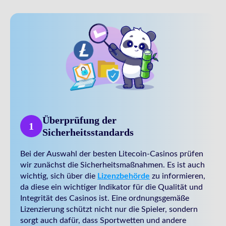
Überprüfung der
1
Sicherheitsstandards
Bei der Auswahl der besten Litecoin-Casinos prüfen
wir zunächst die Sicherheitsmaßnahmen. Es ist auch
wichtig, sich über die
Lizenzbehörde
zu informieren,
da diese ein wichtiger Indikator für die Qualität und
Integrität des Casinos ist. Eine ordnungsgemäße
Lizenzierung schützt nicht nur die Spieler, sondern
sorgt auch dafür, dass Sportwetten und andere