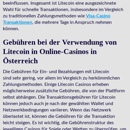
beeinflussen. Insgesamt ist Litecoin eine ausgezeichnete
Wahl für schnelle Transaktionen, insbesondere im Vergleich
zu traditionellen Zahlungsmethoden wie
Visa-Casino
Transaktionen
, die mehrere Tage in Anspruch nehmen
können.
Gebühren bei der Verwendung von
Litecoin in Online-Casinos in
Österreich
Die Gebühren für Ein- und Bezahlungen mit Litecoin
sind sehr gering, vor allem im Vergleich zu herkömmlichen
Zahlungsmethoden. Einige Litecoin Casinos erheben
möglicherweise zusätzliche Gebühren, die von der Plattform
selbst abhängen. Die Transaktionsgebühren für Litecoin
können jedoch auch je nach der gewählten Wallet und
Netzwerkbedingungen variieren. Wenn das Netzwerk
überlastet ist, können die Gebühren für die Transaktion
leicht steigen. Es ist wichtig, die Gebührenstruktur des
jeweiligen Casinos für Spiele oder Wetten zu überprüfen, um