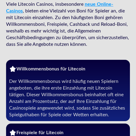
Viele Litecoin Casinos, insbesondere
neue Online-
Casinos
, bieten eine Vielzahl von Boni für Spieler an, die
mit Litecoin einzahlen. Zu den häufigsten Boni gehören
Willkommensboni, Freispiele, Cashback und Reload-Boni,
weshalb es mehr wichtig ist, die Allgemeinen
Geschäftsbedingungen zu überprüfen, um sicherzustellen,
dass Sie alle Angebote nutzen können.
Willkommensbonus für Litecoin
Der Willkommensbonus wird häufig neuen Spielern
angeboten, die ihre erste Einzahlung mit Litecoin
tätigen. Dieser Willkommensbonus beinhaltet oft eine
Anzahl am Prozentsatz, der auf Ihre Einzahlung für
Casinospiele angewendet wird, sodass Sie zusätzliches
Spielguthaben für Spiele oder Wetten erhalten.
Freispiele für Litecoin