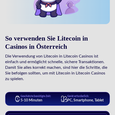
So verwenden Sie Litecoin in
Casinos in Österreich
Die Verwendung von Litecoin in Litecoin Casinos ist
einfach und ermöglicht schnelle, sichere Transaktionen.
Damit Sie alles korrekt machen, sind hier die Schritte, die
Sie befolgen sollten, um mit Litecoin in Litecoin Casinos
zu spielen.
Geschätzte benötigte Zeit:
Gerät erforderlich:
5-10 Minuten
PC, Smartphone, Tablet