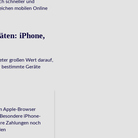
ch schneller und
reichen mobilen Online
äten: iPhone,
ieter großen Wert darauf,
ür bestimmte Geräte
en Apple-Browser
. Besondere iPhone-
Ihre Zahlungen noch
den