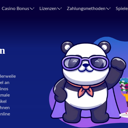
Casino Bonus
Lizenzen
Zahlungsmethoden
Spiele
en
lerweile
el an
inos
kmale
ikel
Ihnen
nline