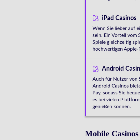
iPad Casinos
Wenn Sie lieber auf e
sein. Ein Vorteil vom
Spiele gleichzeitig s
hochwertigen Apple-F
Android Casi
Auch für Nutzer von 
Android Casinos biet
Pay, sodass Sie bequ
es bei vielen Plattfo
genießen können.
Mobile Casinos 