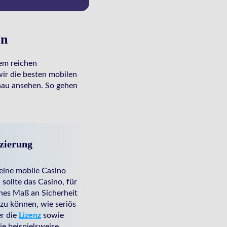
en
rem reichen
ir die besten mobilen
enau ansehen. So gehen
nzierung
eine mobile Casino
sollte das Casino, für
ohes Maß an Sicherheit
zu können, wie seriös
er die
Lizenz
sowie
ie beispielsweise