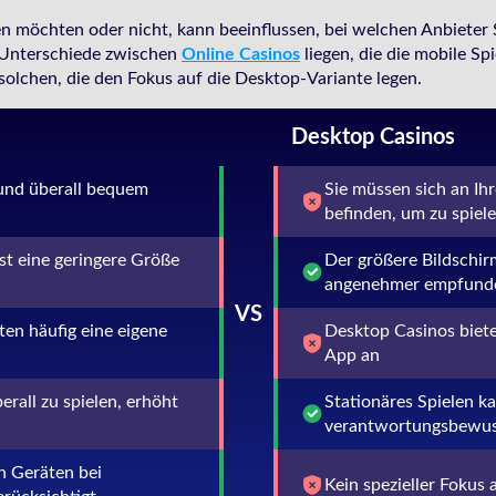
en möchten oder nicht, kann beeinflussen, bei welchen Anbieter S
e Unterschiede zwischen
Online Casinos
liegen, die die mobile Sp
solchen, die den Fokus auf die Desktop-Variante legen.
Desktop Casinos
und überall bequem
Sie müssen sich an I
befinden, um zu spiel
st eine geringere Größe
Der größere Bildschirm
angenehmer empfund
ten häufig eine eigene
Desktop Casinos biete
App an
erall zu spielen, erhöht
Stationäres Spielen k
verantwortungsbewuss
n Geräten bei
Kein spezieller Fokus 