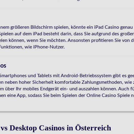
inem größeren Bildschirm spielen, könnte ein iPad Casino genau 
 Spielen auf dem iPad besteht darin, dass Sie aufgrund des groß
pielen können, wenn Sie möchten. Ansonsten profitieren Sie von 
unktionen, wie iPhone-Nutzer.
nos
Smartphones und Tablets mit Android-Betriebssystem gibt es gee
en neben hoher Sicherheit komfortable Zahlungsmethoden, wie 
em über Ihr mobiles Endgerät ein- und auszahlen können. Auch f
rmen eine App, sodass Sie beim Spielen der Online Casino Spiele
vs Desktop Casinos in Österreich