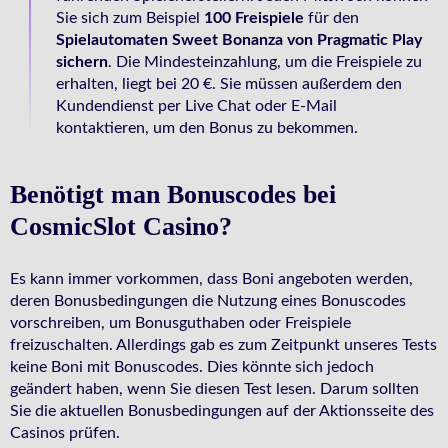
Sie sich zum Beispiel
100 Freispiele
für den
Spielautomaten Sweet Bonanza von Pragmatic Play
sichern
. Die Mindesteinzahlung, um die Freispiele zu
erhalten, liegt bei 20 €. Sie müssen außerdem den
Kundendienst per Live Chat oder E-Mail
kontaktieren, um den Bonus zu bekommen.
Benötigt man Bonuscodes bei
CosmicSlot Casino?
Es kann immer vorkommen, dass Boni angeboten werden,
deren Bonusbedingungen die Nutzung eines Bonuscodes
vorschreiben, um Bonusguthaben oder Freispiele
freizuschalten. Allerdings gab es zum Zeitpunkt unseres Tests
keine Boni mit Bonuscodes. Dies könnte sich jedoch
geändert haben, wenn Sie diesen Test lesen. Darum sollten
Sie die aktuellen Bonusbedingungen auf der Aktionsseite des
Casinos prüfen.