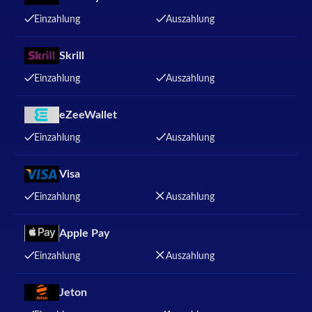
Einzahlung
Auszahlung
Skrill
Einzahlung
Auszahlung
eZeeWallet
Einzahlung
Auszahlung
Visa
Einzahlung
Auszahlung
Apple Pay
Einzahlung
Auszahlung
Jeton