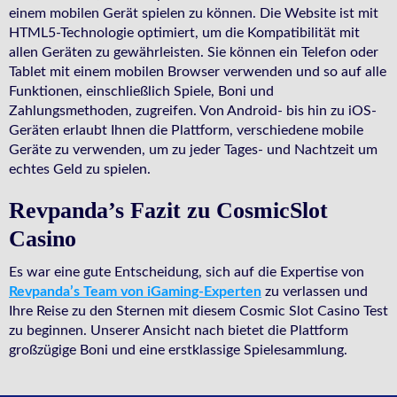
einem mobilen Gerät spielen zu können. Die Website ist mit
HTML5-Technologie optimiert, um die Kompatibilität mit
allen Geräten zu gewährleisten. Sie können ein Telefon oder
Tablet mit einem mobilen Browser verwenden und so auf alle
Funktionen, einschließlich Spiele, Boni und
Zahlungsmethoden, zugreifen. Von Android- bis hin zu iOS-
Geräten erlaubt Ihnen die Plattform, verschiedene mobile
Geräte zu verwenden, um zu jeder Tages- und Nachtzeit um
echtes Geld zu spielen.
Revpanda’s Fazit zu CosmicSlot
Casino
Es war eine gute Entscheidung, sich auf die Expertise von
Revpanda’s Team von iGaming-Experten
zu verlassen und
Ihre Reise zu den Sternen mit diesem Cosmic Slot Casino Test
zu beginnen. Unserer Ansicht nach bietet die Plattform
großzügige Boni und eine erstklassige Spielesammlung.