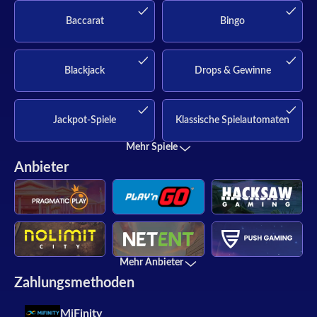
Baccarat
Bingo
Blackjack
Drops & Gewinne
Jackpot-Spiele
Klassische Spielautomaten
Mehr Spiele
Anbieter
Mehr Anbieter
Zahlungsmethoden
MiFinity