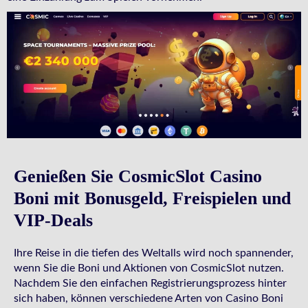
Genießen Sie CosmicSlot Casino
Boni mit Bonusgeld, Freispielen und
VIP-Deals
Ihre Reise in die tiefen des Weltalls wird noch spannender,
wenn Sie die Boni und Aktionen von CosmicSlot nutzen.
Nachdem Sie den einfachen Registrierungsprozess hinter
sich haben, können verschiedene Arten von Casino Boni