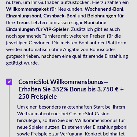
nutzen, um Ihr Guthaben aufzustocken. Hierzu zählen ein
Willkommenspaket
für Neukunden,
Wochenend-Boni
,
Einzahlungsboni
,
Cashback-Boni
und
Belohnungen für
Ihre Treue
. Letztere umfassen sogar
Boni ohne
Einzahlungen für VIP-Spieler
. Zusätzlich gibt es auch
noch spannende Turniere mit weiteren Preisen für die
jeweiligen Gewinner. Die meisten Boni auf der Plattform
werden automatisch ohne Angabe von Bonuscodes
gutgeschrieben, nachdem eine qualifizierende Einzahlung
getätigt wurde.
CosmicSlot Willkommensbonus—
Erhalten Sie 352% Bonus bis 3.750 € +
250 Freispiele
Um einen besonders raketenhaften Start bei Ihrem
Weltraumabenteuer bei CosmicSlot Casino
hinzulegen, sollten Sie den Willkommensbonus für
neue Spieler nutzen. Es stehen vier Einzahlungsboni
sowie Freispiele zur Verfügung. Konkret beinhaltet