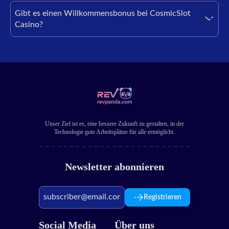
Gibt es einen Willkommensbonus bei CosmicSlot
Casino?
Unser Ziel ist es, eine bessere Zukunft zu gestalten, in der
Technologie gute Arbeitsplätze für alle ermöglicht.
Newsletter abonnieren
Registrieren
Social Media
Über uns