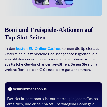
Boni und Freispiele-Aktionen auf
Top-Slot-Seiten
In den
besten EU Online-Casinos
können die Spieler aus
Österreich auf zahlreiche Bonusangebote zugreifen, die
sowohl den neuen Spielern als auch den Stammkunden
zusätzliche Gewinnchancen gewähren. Sehen Sie sich an,
welche Boni bei den Glücksspielern gut ankommen.
Willkommensbonus
Der Neukundenbonus ist nur einmalig in jedem Casino
erhältlich, und er beinhaltet überwiegend Bonusgeld