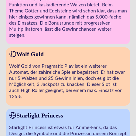
Funktion und kaskadierende Walzen bietet. Beim
Theme Götter und Edelsteine wird schon klar, dass man
hier einiges gewinnen kann, nämlich das 5.000-fache
des Einsatzes. Die Bonusrunde mit progressiven
Multiplikatoren lässt die Gewinnchancen weiter
steigen.
Wolf Gold
Wolf Gold von Pragmatic Play ist ein weiterer
Automat, der zahlreiche Spieler begeistert. Er hat zwar
nur 5 Walzen und 25 Gewinnlinien, doch es gibt die
Möglichkeit, 3 Jackpots zu knacken. Dieser Slot ist
auch High Roller geeignet, bei einem max. Einsatz von
125 €.
Starlight Princess
Starlight Princess ist etwas für Anime-Fans, da das
Design, die Symbole und die Prinzessin diesem Konzept