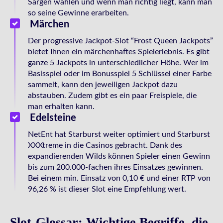
Särgen wählen und wenn man richtig liegt, kann man
so seine Gewinne erarbeiten.
Märchen
Der progressive Jackpot-Slot “Frost Queen Jackpots”
bietet Ihnen ein märchenhaftes Spielerlebnis. Es gibt
ganze 5 Jackpots in unterschiedlicher Höhe. Wer im
Basisspiel oder im Bonusspiel 5 Schlüssel einer Farbe
sammelt, kann den jeweiligen Jackpot dazu
abstauben. Zudem gibt es ein paar Freispiele, die
man erhalten kann.
Edelsteine
NetEnt hat Starburst weiter optimiert und Starburst
XXXtreme in die Casinos gebracht. Dank des
expandierenden Wilds können Spieler einen Gewinn
bis zum 200.000-fachen ihres Einsatzes gewinnen.
Bei einem min. Einsatz von 0,10 € und einer RTP von
96,26 % ist dieser Slot eine Empfehlung wert.
Slot-Glossar: Wichtige Begriffe, die