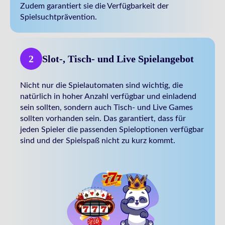
Zudem garantiert sie die Verfügbarkeit der
Spielsuchtprävention.
2
Slot-, Tisch- und Live Spielangebot
Nicht nur die Spielautomaten sind wichtig, die
natürlich in hoher Anzahl verfügbar und einladend
sein sollten, sondern auch Tisch- und Live Games
sollten vorhanden sein. Das garantiert, dass für
jeden Spieler die passenden Spieloptionen verfügbar
sind und der Spielspaß nicht zu kurz kommt.