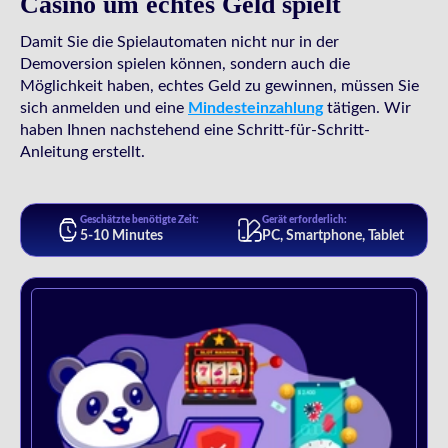
Casino um echtes Geld spielt
Damit Sie die Spielautomaten nicht nur in der
Demoversion spielen können, sondern auch die
Möglichkeit haben, echtes Geld zu gewinnen, müssen Sie
sich anmelden und eine
Mindesteinzahlung
tätigen. Wir
haben Ihnen nachstehend eine Schritt-für-Schritt-
Anleitung erstellt.
Geschätzte benötigte Zeit:
Gerät erforderlich:
5-10 Minutes
PC, Smartphone, Tablet