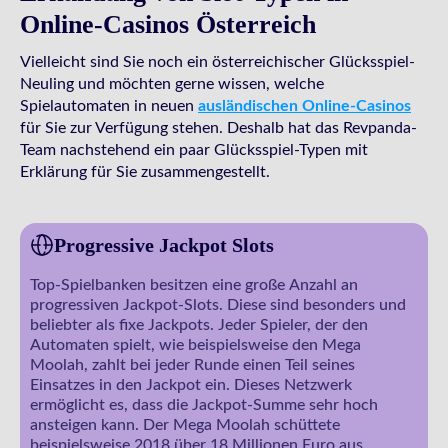
Online-Casinos Österreich
Vielleicht sind Sie noch ein österreichischer Glücksspiel-
Neuling und möchten gerne wissen, welche
Spielautomaten in neuen
ausländischen Online-Casinos
für Sie zur Verfügung stehen. Deshalb hat das Revpanda-
Team nachstehend ein paar Glücksspiel-Typen mit
Erklärung für Sie zusammengestellt.
Progressive Jackpot Slots
Top-Spielbanken besitzen eine große Anzahl an
progressiven Jackpot-Slots. Diese sind besonders und
beliebter als fixe Jackpots. Jeder Spieler, der den
Automaten spielt, wie beispielsweise den Mega
Moolah, zahlt bei jeder Runde einen Teil seines
Einsatzes in den Jackpot ein. Dieses Netzwerk
ermöglicht es, dass die Jackpot-Summe sehr hoch
ansteigen kann. Der Mega Moolah schüttete
beispielsweise 2018 über 18 Millionen Euro aus.