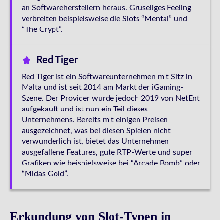
an Softwareherstellern heraus. Gruseliges Feeling
verbreiten beispielsweise die Slots “Mental” und
“The Crypt”.
Red Tiger
Red Tiger ist ein Softwareunternehmen mit Sitz in
Malta und ist seit 2014 am Markt der iGaming-
Szene. Der Provider wurde jedoch 2019 von NetEnt
aufgekauft und ist nun ein Teil dieses
Unternehmens. Bereits mit einigen Preisen
ausgezeichnet, was bei diesen Spielen nicht
verwunderlich ist, bietet das Unternehmen
ausgefallene Features, gute RTP-Werte und super
Grafiken wie beispielsweise bei “Arcade Bomb” oder
“Midas Gold”.
Erkundung von Slot-Typen in