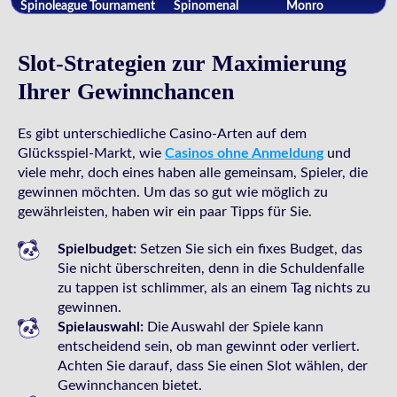
Spinoleague Tournament
Spinomenal
Monro
Slot-Strategien zur Maximierung
Ihrer Gewinnchancen
Es gibt unterschiedliche Casino-Arten auf dem
Glücksspiel-Markt, wie
Casinos ohne Anmeldung
und
viele mehr, doch eines haben alle gemeinsam, Spieler, die
gewinnen möchten. Um das so gut wie möglich zu
gewährleisten, haben wir ein paar Tipps für Sie.
Spielbudget:
Setzen Sie sich ein fixes Budget, das
Sie nicht überschreiten, denn in die Schuldenfalle
zu tappen ist schlimmer, als an einem Tag nichts zu
gewinnen.
Spielauswahl:
Die Auswahl der Spiele kann
entscheidend sein, ob man gewinnt oder verliert.
Achten Sie darauf, dass Sie einen Slot wählen, der
Gewinnchancen bietet.