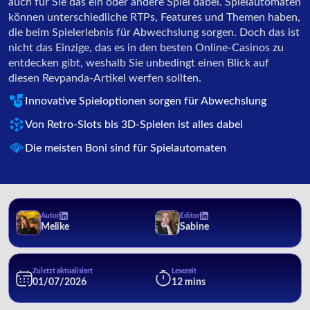
auch für Sie das ein oder andere Spiel dabei. Spielautomaten
können unterschiedliche RTPs, Features und Themen haben,
die beim Spielerlebnis für Abwechslung sorgen. Doch das ist
nicht das Einzige, das es in den besten Online-Casinos zu
entdecken gibt, weshalb Sie unbedingt einen Blick auf
diesen Revpanda-Artikel werfen sollten.
Innovative Spieloptionen sorgen für Abwechslung
Von Retro-Slots bis 3D-Spielen ist alles dabei
Die meisten Boni sind für Spielautomaten
Autor
Editor
Melike
Sabine
Zuletzt aktualisiert
Lesezeit
01/07/2026
12 mins