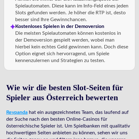
Spielautomaten. Diese kann im Info-Feld eines jeden
Slots gefunden werden. Je höher die RTP ist, desto
besser sind Ihre Gewinnchancen.
Kostenloses Spielen in der Demoversion
Die meisten Spielautomaten können kostenlos in
der Demoversion gespielt werden, wobei man
hierbei kein echtes Geld gewinnen kann. Doch diese
Option eignet sich hervorragend, um Spiele
kennenzulernen und Strategien zu testen.
Wie wir die besten Slot-Seiten für
Spieler aus Österreich bewerten
Revpanda
hat ein ausgezeichnetes Team, das laufend auf
der Suche nach den besten Online-Casinos für
österreichische Spieler ist. Um Spielbanken mit qualitativ
hochwertigen Seiten anbieten zu können, sehen wir uns