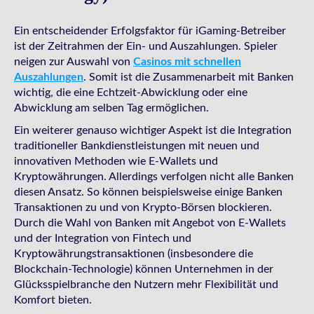
Ein entscheidender Erfolgsfaktor für iGaming-Betreiber
ist der Zeitrahmen der Ein- und Auszahlungen. Spieler
neigen zur Auswahl von
Casinos mit schnellen
Auszahlungen
. Somit ist die Zusammenarbeit mit Banken
wichtig, die eine Echtzeit-Abwicklung oder eine
Abwicklung am selben Tag ermöglichen.
Ein weiterer genauso wichtiger Aspekt ist die Integration
traditioneller Bankdienstleistungen mit neuen und
innovativen Methoden wie E-Wallets und
Kryptowährungen. Allerdings verfolgen nicht alle Banken
diesen Ansatz. So können beispielsweise einige Banken
Transaktionen zu und von Krypto-Börsen blockieren.
Durch die Wahl von Banken mit Angebot von E-Wallets
und der Integration von Fintech und
Kryptowährungstransaktionen (insbesondere die
Blockchain-Technologie) können Unternehmen in der
Glücksspielbranche den Nutzern mehr Flexibilität und
Komfort bieten.