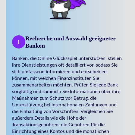
Recherche und Auswahl geeigneter
1
Banken
Banken, die Online Glücksspiel unterstützen, stellen
ihre Dienstleistungen oft detailliert vor, sodass Sie
sich umfassend informieren und entscheiden
können, mit welchen Finanzinstituten Sie
zusammenarbeiten möchten. Prüfen Sie jede Bank
sorgfältig und sammeln Sie Informationen über ihre
Maßnahmen zum Schutz vor Betrug, die
Unterstützung bei internationalen Zahlungen und
die Einhaltung von Vorschriften. Vergleichen Sie
außerdem Details wie die Höhe der
Transaktionsgebühren, die Gebühren für die
Einrichtung eines Kontos und die monatlichen