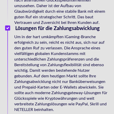
nach alternativen Glücksspielunternehmen
umzusehen. Daher ist der Aufbau von
Glaubwürdigkeit durch eine stabile Bank mit einem
guten Ruf ein strategischer Schritt. Das baut
Vertrauen und Zuversicht bei Ihren Kunden auf.
Lösungen für die Zahlungsabwicklung
Um in der hart umkämpften iGaming-Branche
erfolgreich zu sein, reicht es nicht aus, sich nur auf
den guten Ruf zu verlassen. Die Ansprache eines
vielfältigen globalen Kundenstamms mit
unterschiedlichen Zahlungspräferenzen und die
Bereitstellung von Zahlungsflexibilität sind ebenso
wichtig. Damit werden bestehende Nutzer
gebunden. Auf dem heutigen Markt sollte Ihre
Zahlungsabwicklung nicht nur Banküberweisungen
und Prepaid-Karten oder E-Wallets abwickeln. Sie
sollte auch moderne Zahlungsgateway-Lösungen für
Glücksspiele wie Kryptowährungen und weit
verbreitete Zahlungslösungen wie PayPal, Skrill und
NETELLER beinhalten.