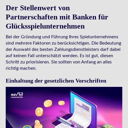
Der Stellenwert von
Partnerschaften mit Banken für
Glücksspielunternehmen
Bei der Gründung und Führung Ihres Spielunternehmens
sind mehrere Faktoren zu berücksichtigen. Die Bedeutung
der Auswahl des besten Zahlungsdienstleisters darf dabei
auf keinen Fall unterschätzt werden. Es ist gut, diesen
Schritt zu priorisieren. Sie sollten von Anfang an alles
richtig machen.
Einhaltung der gesetzlichen Vorschriften