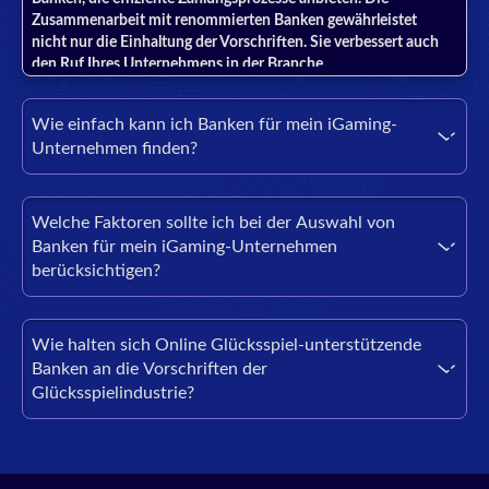
Zusammenarbeit mit renommierten Banken gewährleistet
nicht nur die Einhaltung der Vorschriften. Sie verbessert auch
den Ruf Ihres Unternehmens in der Branche.
Wie einfach kann ich Banken für mein iGaming-
Unternehmen finden?
Welche Faktoren sollte ich bei der Auswahl von
Banken für mein iGaming-Unternehmen
berücksichtigen?
Wie halten sich Online Glücksspiel-unterstützende
Banken an die Vorschriften der
Glücksspielindustrie?