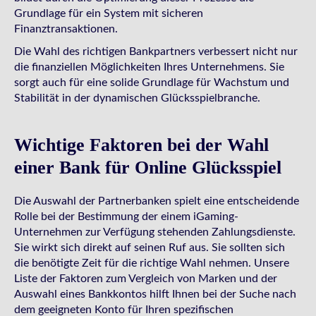
Grundlage für ein System mit sicheren
Finanztransaktionen.
Die Wahl des richtigen Bankpartners verbessert nicht nur
die finanziellen Möglichkeiten Ihres Unternehmens. Sie
sorgt auch für eine solide Grundlage für Wachstum und
Stabilität in der dynamischen Glücksspielbranche.
Wichtige Faktoren bei der Wahl
einer Bank für Online Glücksspiel
Die Auswahl der Partnerbanken spielt eine entscheidende
Rolle bei der Bestimmung der einem iGaming-
Unternehmen zur Verfügung stehenden Zahlungsdienste.
Sie wirkt sich direkt auf seinen Ruf aus. Sie sollten sich
die benötigte Zeit für die richtige Wahl nehmen. Unsere
Liste der Faktoren zum Vergleich von Marken und der
Auswahl eines Bankkontos hilft Ihnen bei der Suche nach
dem geeigneten Konto für Ihren spezifischen