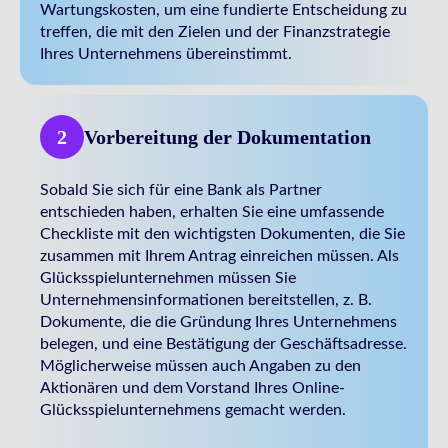
Wartungskosten, um eine fundierte Entscheidung zu
treffen, die mit den Zielen und der Finanzstrategie
Ihres Unternehmens übereinstimmt.
2
Vorbereitung der Dokumentation
Sobald Sie sich für eine Bank als Partner
entschieden haben, erhalten Sie eine umfassende
Checkliste mit den wichtigsten Dokumenten, die Sie
zusammen mit Ihrem Antrag einreichen müssen. Als
Glücksspielunternehmen müssen Sie
Unternehmensinformationen bereitstellen, z. B.
Dokumente, die die Gründung Ihres Unternehmens
belegen, und eine Bestätigung der Geschäftsadresse.
Möglicherweise müssen auch Angaben zu den
Aktionären und dem Vorstand Ihres Online-
Glücksspielunternehmens gemacht werden.