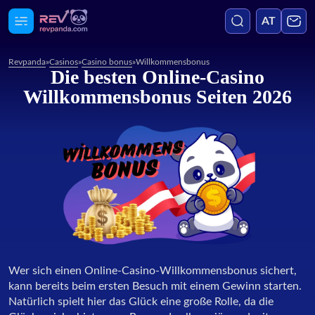
AT
Revpanda
»
Casinos
»
Casino bonus
»
Willkommensbonus
Die besten Online-Casino
Online Casinos
Willkommensbonus Seiten 2026
Casino Bonus
Lizenzen
Zahlungsmethoden
Spieleanbieter
Wer sich einen Online-Casino-Willkommensbonus sichert,
kann bereits beim ersten Besuch mit einem Gewinn starten.
Natürlich spielt hier das Glück eine große Rolle, da die