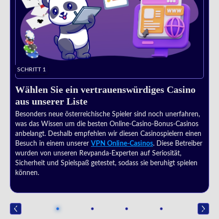
SCHRITT 1
Wählen Sie ein vertrauenswürdiges Casino
aus unserer Liste
Besonders neue österreichische Spieler sind noch unerfahren,
was das Wissen um die besten Online-Casino-Bonus-Casinos
anbelangt. Deshalb empfehlen wir diesen Casinospielern einen
Besuch in einem unserer
VPN Online-Casinos
. Diese Betreiber
wurden von unseren Revpanda-Experten auf Seriosität,
Sicherheit und Spielspaß getestet, sodass sie beruhigt spielen
können.