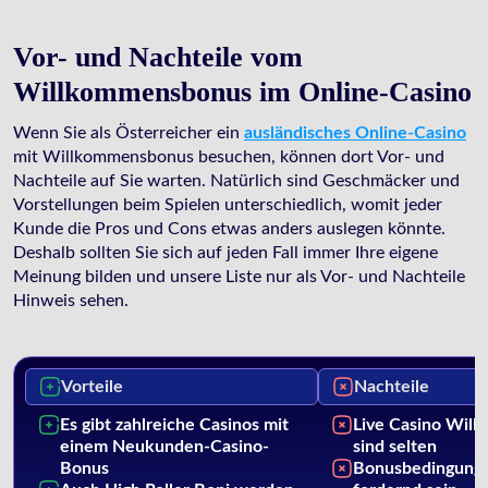
Vor- und Nachteile vom
Willkommensbonus im Online-Casino
Wenn Sie als Österreicher ein
ausländisches Online-Casino
mit Willkommensbonus besuchen, können dort Vor- und
Nachteile auf Sie warten. Natürlich sind Geschmäcker und
Vorstellungen beim Spielen unterschiedlich, womit jeder
Kunde die Pros und Cons etwas anders auslegen könnte.
Deshalb sollten Sie sich auf jeden Fall immer Ihre eigene
Meinung bilden und unsere Liste nur als Vor- und Nachteile
Hinweis sehen.
Vorteile
Nachteile
Es gibt zahlreiche Casinos mit
Live Casino Wil
einem Neukunden-Casino-
sind selten
Bonus
Bonusbedingunge