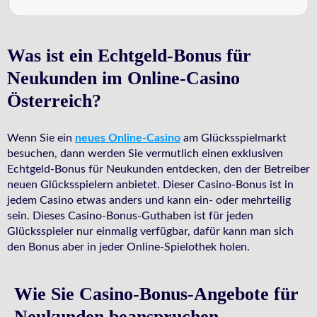
Was ist ein Echtgeld-Bonus für
Neukunden im Online-Casino
Österreich?
Wenn Sie ein
neues Online-Casino
am Glücksspielmarkt
besuchen, dann werden Sie vermutlich einen exklusiven
Echtgeld-Bonus für Neukunden entdecken, den der Betreiber
neuen Glücksspielern anbietet. Dieser Casino-Bonus ist in
jedem Casino etwas anders und kann ein- oder mehrteilig
sein. Dieses Casino-Bonus-Guthaben ist für jeden
Glücksspieler nur einmalig verfügbar, dafür kann man sich
den Bonus aber in jeder Online-Spielothek holen.
Wie Sie Casino-Bonus-Angebote für
Neukunden beanspruchen