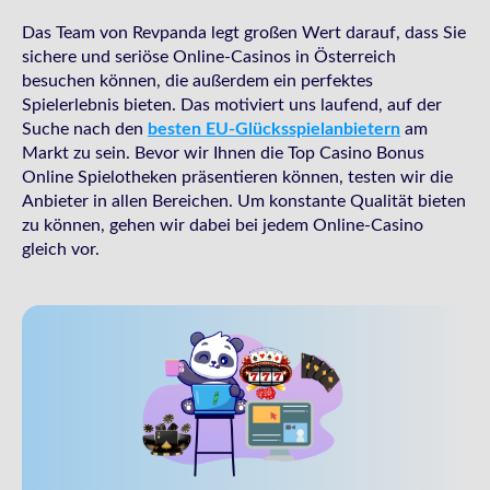
Das Team von Revpanda legt großen Wert darauf, dass Sie
sichere und seriöse Online-Casinos in Österreich
besuchen können, die außerdem ein perfektes
Spielerlebnis bieten. Das motiviert uns laufend, auf der
Suche nach den
besten EU-Glücksspielanbietern
am
Markt zu sein. Bevor wir Ihnen die Top Casino Bonus
Online Spielotheken präsentieren können, testen wir die
Anbieter in allen Bereichen. Um konstante Qualität bieten
zu können, gehen wir dabei bei jedem Online-Casino
gleich vor.