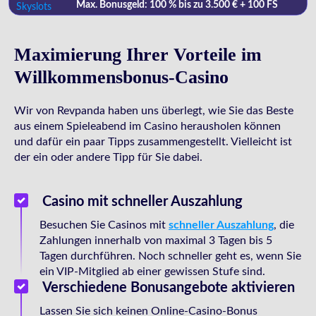
Max. Bonusgeld: 100 % bis zu 3.500 € + 100 FS
Skyslots
Maximierung Ihrer Vorteile im
Willkommensbonus-Casino
Wir von Revpanda haben uns überlegt, wie Sie das Beste
aus einem Spieleabend im Casino herausholen können
und dafür ein paar Tipps zusammengestellt. Vielleicht ist
der ein oder andere Tipp für Sie dabei.
Casino mit schneller Auszahlung
Besuchen Sie Casinos mit
schneller Auszahlung
, die
Zahlungen innerhalb von maximal 3 Tagen bis 5
Tagen durchführen. Noch schneller geht es, wenn Sie
ein VIP-Mitglied ab einer gewissen Stufe sind.
Verschiedene Bonusangebote aktivieren
Lassen Sie sich keinen Online-Casino-Bonus