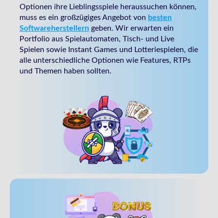
Optionen ihre Lieblingsspiele heraussuchen können,
muss es ein großzügiges Angebot von
besten
Softwareherstellern
geben. Wir erwarten ein
Portfolio aus Spielautomaten, Tisch- und Live
Spielen sowie Instant Games und Lotteriespielen, die
alle unterschiedliche Optionen wie Features, RTPs
und Themen haben sollten.