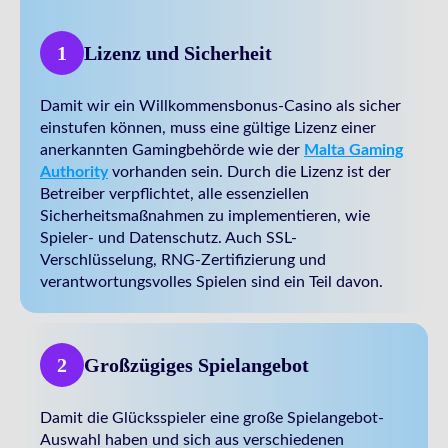
1
Lizenz und Sicherheit
Damit wir ein Willkommensbonus-Casino als sicher
einstufen können, muss eine gültige Lizenz einer
anerkannten Gamingbehörde wie der
Malta Gaming
Authority
vorhanden sein. Durch die Lizenz ist der
Betreiber verpflichtet, alle essenziellen
Sicherheitsmaßnahmen zu implementieren, wie
Spieler- und Datenschutz. Auch SSL-
Verschlüsselung, RNG-Zertifizierung und
verantwortungsvolles Spielen sind ein Teil davon.
2
Großzügiges Spielangebot
Damit die Glücksspieler eine große Spielangebot-
Auswahl haben und sich aus verschiedenen