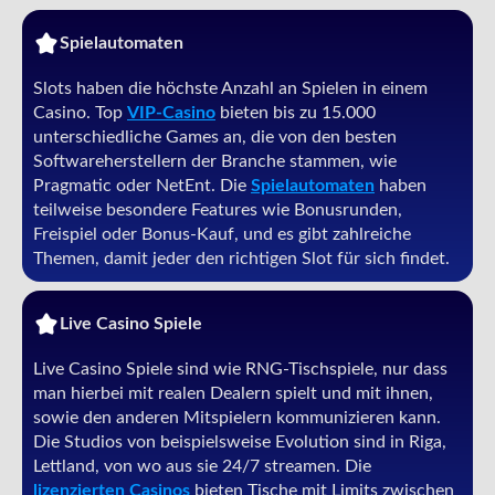
Spielautomaten
Slots haben die höchste Anzahl an Spielen in einem
Casino. Top
VIP-Casino
bieten bis zu 15.000
unterschiedliche Games an, die von den besten
Softwareherstellern der Branche stammen, wie
Pragmatic oder NetEnt. Die
Spielautomaten
haben
teilweise besondere Features wie Bonusrunden,
Freispiel oder Bonus-Kauf, und es gibt zahlreiche
Themen, damit jeder den richtigen Slot für sich findet.
Live Casino Spiele
Live Casino Spiele sind wie RNG-Tischspiele, nur dass
man hierbei mit realen Dealern spielt und mit ihnen,
sowie den anderen Mitspielern kommunizieren kann.
Die Studios von beispielsweise Evolution sind in Riga,
Lettland, von wo aus sie 24/7 streamen. Die
lizenzierten Casinos
bieten Tische mit Limits zwischen