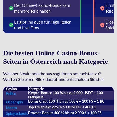
Der Online-Casino-Bonus kann
Er ist
mehrere Teile haben
Teile
Es gibt ihn auch für High Roller
Dieser
und Live Fans
Spiel
Die besten Online-Casino-Bonus-
Seiten in Österreich nach Kategorie
Welcher Neukundenbonus sagt Ihnen am meisten zu?
Werfen Sie einen Blick darauf und entscheiden Sie sich.
Casino
Kategorie
Krypto-Bonus: 100 % bis zu 2.000 USDT + 100
Betkin
Freispiele
Bonus Crab: 100 % bis zu 500 € + 200 FS + 1 BC
Oceanspin
Top Freispiele: 225 % bis zu 900 € + 400 FS
Monro
Prozent-Bonus: 400 % bis zu 2.000 € + 100 FS
Spicyjackpots