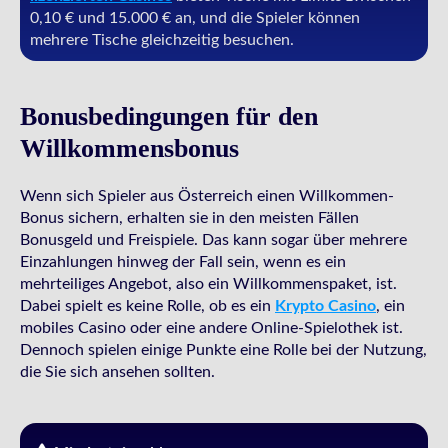
0,10 € und 15.000 € an, und die Spieler können
mehrere Tische gleichzeitig besuchen.
Bonusbedingungen für den
Willkommensbonus
Wenn sich Spieler aus Österreich einen Willkommen-
Bonus sichern, erhalten sie in den meisten Fällen
Bonusgeld und Freispiele. Das kann sogar über mehrere
Einzahlungen hinweg der Fall sein, wenn es ein
mehrteiliges Angebot, also ein Willkommenspaket, ist.
Dabei spielt es keine Rolle, ob es ein
Krypto Casino
, ein
mobiles Casino oder eine andere Online-Spielothek ist.
Dennoch spielen einige Punkte eine Rolle bei der Nutzung,
die Sie sich ansehen sollten.