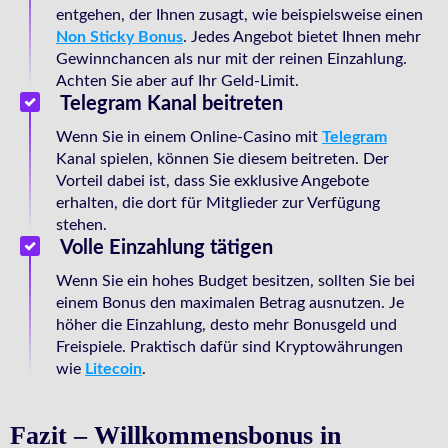
entgehen, der Ihnen zusagt, wie beispielsweise einen
Non Sticky Bonus
. Jedes Angebot bietet Ihnen mehr
Gewinnchancen als nur mit der reinen Einzahlung.
Achten Sie aber auf Ihr Geld-Limit.
Telegram Kanal beitreten
Wenn Sie in einem Online-Casino mit
Telegram
Kanal spielen, können Sie diesem beitreten. Der
Vorteil dabei ist, dass Sie exklusive Angebote
erhalten, die dort für Mitglieder zur Verfügung
stehen.
Volle Einzahlung tätigen
Wenn Sie ein hohes Budget besitzen, sollten Sie bei
einem Bonus den maximalen Betrag ausnutzen. Je
höher die Einzahlung, desto mehr Bonusgeld und
Freispiele. Praktisch dafür sind Kryptowährungen
wie
Litecoin
.
Fazit – Willkommensbonus in