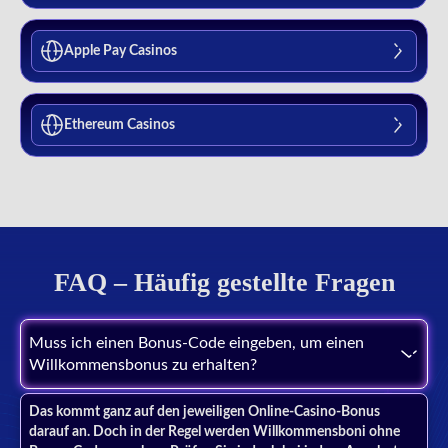
Apple Pay Casinos
Ethereum Casinos
FAQ – Häufig gestellte Fragen
Muss ich einen Bonus-Code eingeben, um einen
Willkommensbonus zu erhalten?
Das kommt ganz auf den jeweiligen Online-Casino-Bonus
darauf an. Doch in der Regel werden Willkommensboni ohne