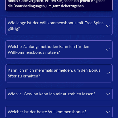
Bonus-Code vergeben. Prüfen Sie jedoch bei jedem Angebot
die Bonusbedingungen, um ganz sicherzugehen.
Wie lange ist der Willkommensbonus mit Free Spins
gültig?
Welche Zahlungsmethoden kann ich für den
Willkommensbonus nutzen?
Kann ich mich mehrmals anmelden, um den Bonus
öfter zu erhalten?
Wie viel Gewinn kann ich mir auszahlen lassen?
Welcher ist der beste Willkommensbonus?