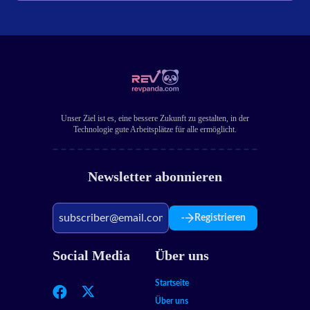
Unser Ziel ist es, eine bessere Zukunft zu gestalten, in der
Technologie gute Arbeitsplätze für alle ermöglicht.
Newsletter abonnieren
Registrieren
Social Media
Über uns
Startseite
Über uns