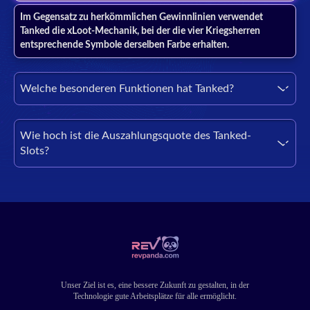
Im Gegensatz zu herkömmlichen Gewinnlinien verwendet
Tanked die xLoot-Mechanik, bei der die vier Kriegsherren
entsprechende Symbole derselben Farbe erhalten.
Welche besonderen Funktionen hat Tanked?
Wie hoch ist die Auszahlungsquote des Tanked-
Slots?
Unser Ziel ist es, eine bessere Zukunft zu gestalten, in der
Technologie gute Arbeitsplätze für alle ermöglicht.