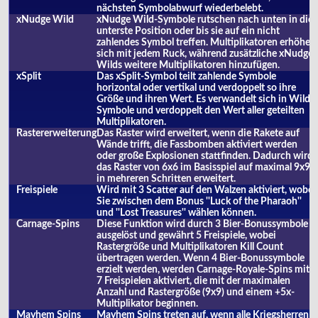
nächsten Symbolabwurf wiederbelebt.
xNudge Wild
xNudge Wild-Symbole rutschen nach unten in die
unterste Position oder bis sie auf ein nicht
zahlendes Symbol treffen. Multiplikatoren erhöhen
sich mit jedem Ruck, während zusätzliche xNudge
Wilds weitere Multiplikatoren hinzufügen.
xSplit
Das xSplit-Symbol teilt zahlende Symbole
horizontal oder vertikal und verdoppelt so ihre
Größe und ihren Wert. Es verwandelt sich in Wild-
Symbole und verdoppelt den Wert aller geteilten
Multiplikatoren.
Rastererweiterung
Das Raster wird erweitert, wenn die Rakete auf
Wände trifft, die Fassbomben aktiviert werden
oder große Explosionen stattfinden. Dadurch wird
das Raster von 6x6 im Basisspiel auf maximal 9x9
in mehreren Schritten erweitert.
Freispiele
Wird mit 3 Scatter auf den Walzen aktiviert, wobei
Sie zwischen dem Bonus ''Luck of the Pharaoh''
und ''Lost Treasures'' wählen können.
Carnage-Spins
Diese Funktion wird durch 3 Bier-Bonussymbole
ausgelöst und gewährt 5 Freispiele, wobei
Rastergröße und Multiplikatoren Kill Count
übertragen werden. Wenn 4 Bier-Bonussymbole
erzielt werden, werden Carnage-Royale-Spins mit
7 Freispielen aktiviert, die mit der maximalen
Anzahl und Rastergröße (9x9) und einem +5x-
Multiplikator beginnen.
Mayhem Spins
Mayhem Spins treten auf, wenn alle Kriegsherren