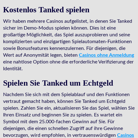
Kostenlos Tanked spielen
Wir haben mehrere Casinos aufgelistet, in denen Sie Tanked
sicher im Demo-Modus spielen können. Dies ist eine
großartige Möglichkeit, das Spiel auszuprobieren und seine
komplizierten und einzigartigen Spielautomaten-Funktionen
sowie Bonusfeatures kennenzulernen. Für diejenigen, die
Wert auf Anonymität legen, bieten
Casinos ohne Anmeldung
eine nahtlose Option ohne die erforderliche Verifizierung der
Identität.
Spielen Sie Tanked um Echtgeld
Nachdem Sie sich mit dem Spielablauf und den Funktionen
vertraut gemacht haben, können Sie Tanked um Echtgeld
spielen. Zahlen Sie ein, aktualisieren Sie das Spiel, wählen Sie
Ihren Einsatz und beginnen Sie zu spielen. Es wartet ein
Symbol mit dem 25.000-fachen Gewinn auf Sie. Für
diejenigen, die einen schnellen Zugriff auf ihre Gewinne
bevorzugen, wird empfohlen, in vertrauenswürdigen
Casinos