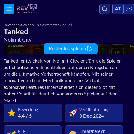
AT
Revpanda
»
Casinos
»
Spielautomaten
»
Tanked
Tanked
Online Casinos
Nolimit City
Kostenlos spielen
Casino Bonus
Tanked, entwickelt von Nolimit City, entführt die Spieler
auf chaotische Schlachtfelder, auf denen Kriegsherren
um die ultimative Vorherrschaft kämpfen. Mit seiner
Lizenzen
innovativen xLoot-Mechanik und einer Vielzahl
explosiver Features unterscheidet sich dieser Slot mit
hoher Volatilität deutlich von anderen Spielen auf dem
Zahlungsmethoden
Markt.
Bewertung
Veröffentlichung
Spieleanbieter
4.4 / 5
3 Dec 2024
RTP
Einsatzbereich