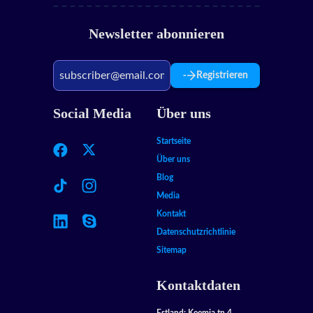
Newsletter abonnieren
Registrieren
Social Media
Über uns
Startseite
Über uns
Blog
Media
Kontakt
Datenschutzrichtlinie
Sitemap
Kontaktdaten