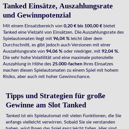
Tanked Einsätze, Auszahlungsrate
und Gewinnpotenzial
Mit einem Einsatzbereich von
0,20 € bis 100,00 €
bietet
Tanked eine Vielzahl von Einsätzen. Die Auszahlungsrate des
Spielautomaten liegt mit
96,04 %
leicht über dem
Durchschnitt, es gibt jedoch auch Versionen mit einer
Auszahlungsrate von
94,06 %
oder niedriger, mit
92,04 %
.
Die sehr hohe Volatilität und eine maximale potenzielle
Auszahlung in Höhe des
25.000-fachen
Ihres Einsatzes
machen diesen Spielautomaten zu einem Spiel mit hohem
Risiko, aber auch mit hoher Gewinnchance.
Tipps und Strategien für große
Gewinne am Slot Tanked
Tanked ist ein Spielautomat mit vielen Funktionen, die Sie
anfangs vielleicht verwirren. Sobald Sie sie verstanden
haben, wird Ihnen das Spiel ganz leicht fallen. Hier sind